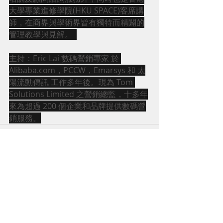
大學專業進修學院(HKU SPACE)客席講
師，在商界與學術界皆有獨特而精闢的
管理教學與見解。  
主持：Eric Lai 數碼營銷專家 於 
Alibaba.com，PCCW，Emarsys 和 太
陽流動傳訊 工作多年後。現為 Tom 
Solutions Limited 之營銷總監，十多年
來為超過 200 個企業和品牌提供數碼營
銷服務。
Comments