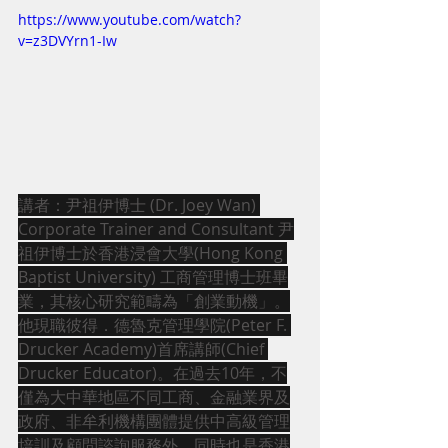
https://www.youtube.com/watch?
v=z3DVYrn1-Iw
講者：尹祖伊博士 (Dr. Joey Wan) 
Corporate Trainer and Consultant 尹
祖伊博士於香港浸會大學(Hong Kong 
Baptist University) 工商管理博士班畢
業，其核心研究範疇為「創業動機」。
他現職彼得．德魯克管理學院(Peter F. 
Drucker Academy)首席講師(Chief 
Drucker Educator)。在過去10年，不
僅為大中華地區不同工商、金融業界及
政府、非牟利機構團體提供中高級管理
培訓及顧問諮詢服務外，同時也是香港