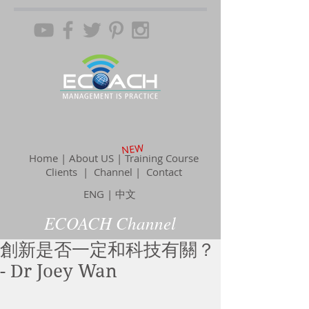
NEW
Home | About US | Training Course
Clients |
Channel
| Contact
ENG
|
中文
ECOACH Channel
創新是否一定和科技有關？
- Dr Joey Wan