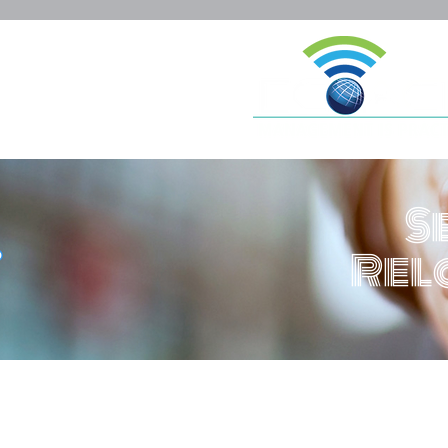
S
Rel
EC