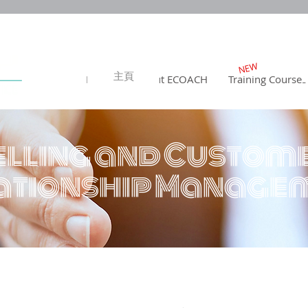
NEW
主頁
Home
About ECOACH
Training Courses
elling and Custom
ationship Manage
OACH