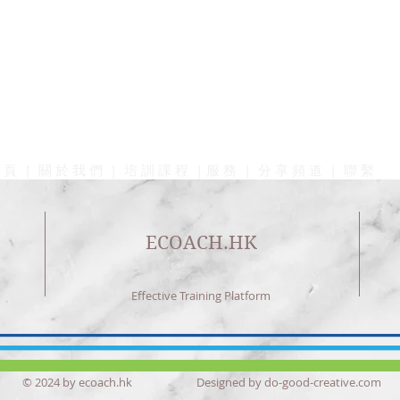
ust-based Customer Relationship Man
立客戶的信任與持續成功銷售的關係
戶關係管理的原則及建立客戶信任的步驟
升客戶關係管理成效的要訣
 頁
|
關 於 我 們
| 培 訓 課 程
| 服 務
| 分 享 頻 道
| 聯 繫
ECOACH.HK
Effective Training Platform
© 2024 by ecoach.hk Designed by do-good-creative.com