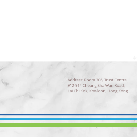
Tr
建
客
提
主
Address: Room 306, Trust Centre,
912-914 Cheung Sha Wan Road,
Lai Chi Kok, Kowloon, Hong Kong