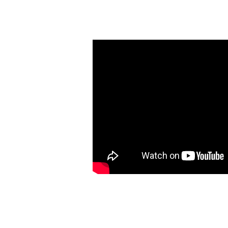
培
Ecoach 課程
關
Re