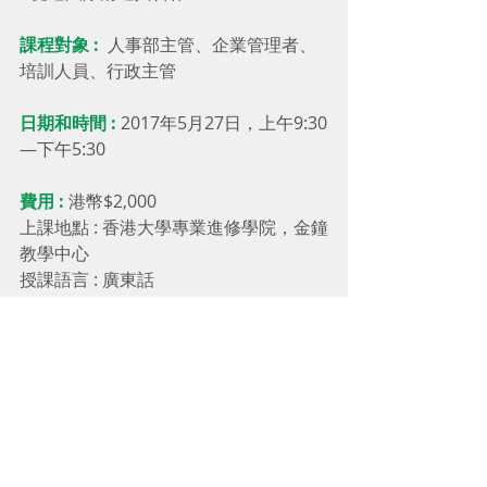
課程對象 :
  人事部主管、企業管理者、
培訓人員、行政主管
日期和時間 :
 2017年5月27日，上午9:30
—下午5:30
費用 :
 港幣$2,000
上課地點 : 香港大學專業進修學院，金鐘
教學中心
授課語言 : 廣東話
導師 : 周超堅先生 Mr. Salmon Chow
周先生為彼得．德魯克管理學院認證導
師，擁有豐富的跨國公司工作經驗，多
年來在學習及培訓部門發展。他提供管
理能力、教練技術、溝通技巧、正向思
維、團隊精神訓練等領域的專業培訓。