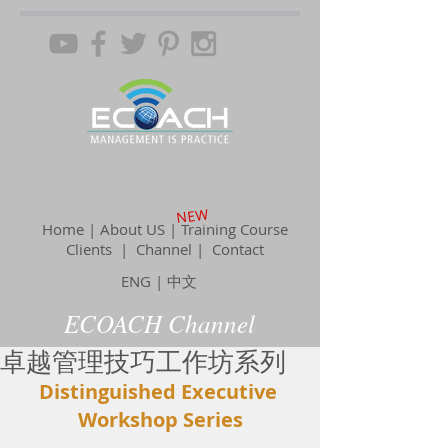
NEW
Home | About US | Training Course
Clients |
Channel
| Contact
ENG
|
中文
ECOACH Channel
卓越管理技巧工作坊系列
Distinguished Executive 
Workshop Series