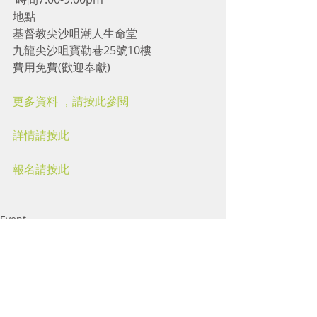
地點
基督教尖沙咀潮人生命堂
九龍尖沙咀寶勒巷25號10樓
費用免費(歡迎奉獻)
更多資料 ，請按此參閱
詳情請按此
報名請按此
Event