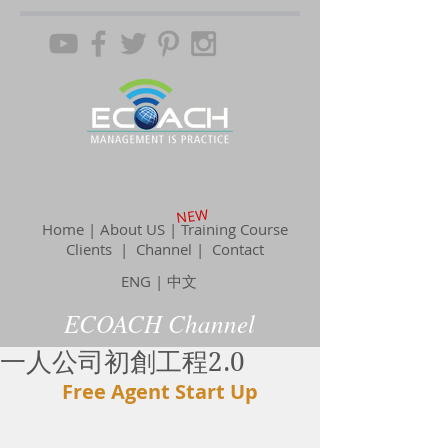
NEW
Home | About US | Training Course
Clients |
Channel
| Contact
ENG
|
中文
ECOACH Channel
一人公司初創工程2.0
Free Agent Start Up