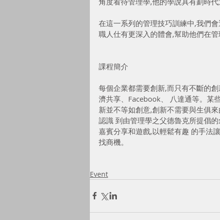
角度看待管理學,他的學說具有劃時代
在這一系列的管理技巧訓練中,我們會
職人仕有更深入的體會,幫助他們在管
課程簡介
每個企業都需要創新,而只有不斷的創
濟共享、Facebook、 八達通等。
新並不等如創意,創新不需要與生俱來
認識 到由管理學之父德魯克所提倡的
嘉賓分享和遊戲,以輕鬆有趣 的手法
找商機。
Event