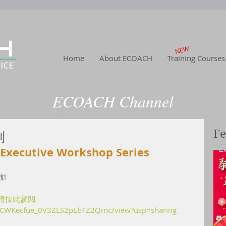
NEW
Home
About ECOACH
Training Courses
ECOACH Channel
Home
|
About US
| Training
|Service
| Channel
| Contact
Fe
列
 Executive Workshop Series
! 
請按此參閱
/0B6CWKecfue_0V3ZLS2pLbTZ2Qmc/view?usp=sharing