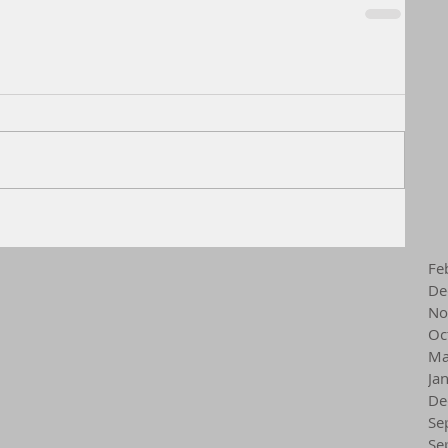
Fe
De
No
Oc
Ma
Ja
De
Se
Se