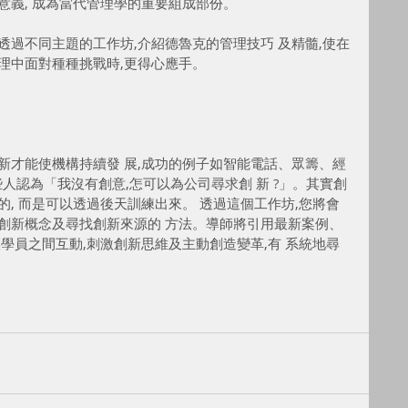
意義, 成為當代管理學的重要組成部份。
透過不同主題的工作坊,介紹德魯克的管理技巧 及精髓,使在
理中面對種種挑戰時,更得心應手。
新才能使機構持續發 展,成功的例子如智能電話、眾籌、經
某些人認為「我沒有創意,怎可以為公司尋求創 新 ?」。其實創
的, 而是可以透過後天訓練出來。 透過這個工作坊,您將會
創新概念及尋找創新來源的 方法。導師將引用最新案例、
讓學員之間互動,刺激創新思維及主動創造變革,有 系統地尋