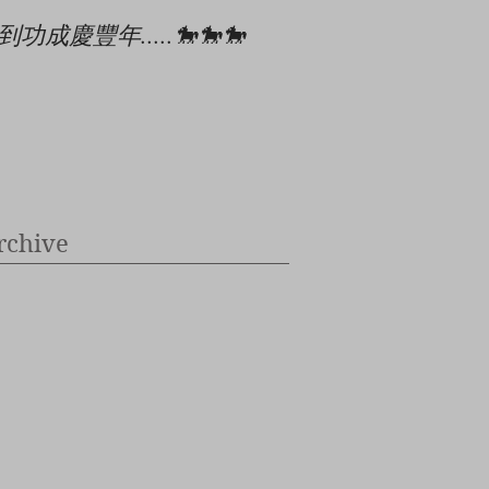
到功成慶豐年.....🐎🐎🐎
🎄🎉🎊⭐️✝️👶
rchive