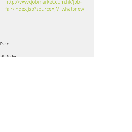
http://www.jobmarket.com.hk/job-
fair/index.jsp?source=JM_whatsnew
Event
Comments
Address: Room 306, Trust Centre,
Write a comment...
912-914 Cheung Sha Wan Road,
Lai Chi Kok, Kowloon, Hong Kong