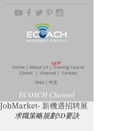
NEW
Home | About US | Training Course
Clients |
Channel
| Contact
ENG
|
中文
ECOACH Channel
JobMarket- 新機遇招聘展
求職策略規劃5D要訣