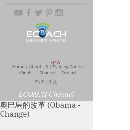
NEW
Home | About US | Training Course
Clients |
Channel
| Contact
ENG
|
中文
ECOACH Channel
奧巴馬的改革 (Obama -
Change)