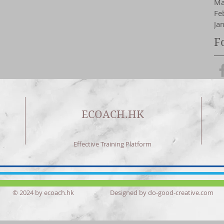
Ma
Fe
Ja
F
ECOACH.HK
Effective Training Platform
© 2024 by ecoach.hk Designed by do-good-creative.com