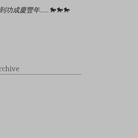
到功成慶豐年.....🐎🐎🐎
🎄🎉🎊⭐️✝️👶
rchive