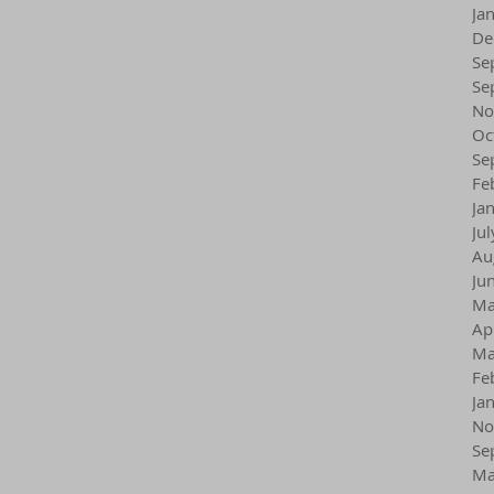
Ja
De
Se
Se
No
Oc
Se
Fe
Ja
Ju
Au
Ju
Ma
Ap
Ma
Fe
Ja
No
Se
Ma