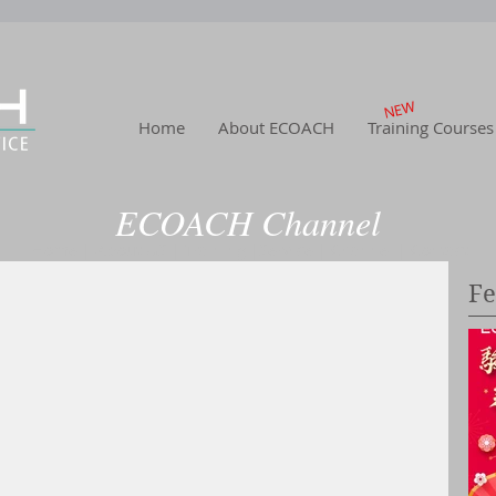
NEW
Home
About ECOACH
Training Courses
ECOACH Channel
Home
|
About US
| Training
|Service
| Channel
| Contact
Fe