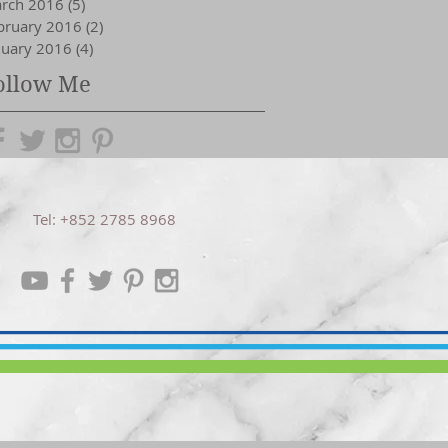
rch 2016
(5)
5 posts
bruary 2016
(2)
2 posts
nuary 2016
(4)
4 posts
ollow Me
Tel: +852 2785 8968