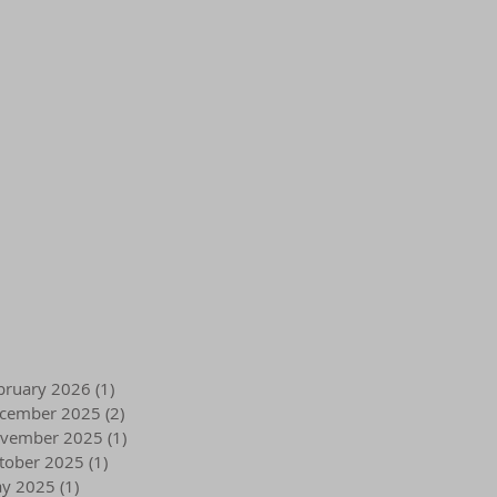
bruary 2026
(1)
1 post
cember 2025
(2)
2 posts
vember 2025
(1)
1 post
tober 2025
(1)
1 post
y 2025
(1)
1 post