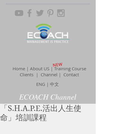
NEW
Home | About US | Training Course
Clients |
Channel
| Contact
ENG
|
中文
ECOACH Channel
「S.H.A.P.E.活出人生使
命」培訓課程