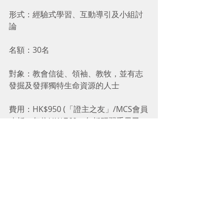
形式：經驗式學習、互動導引及小組討
論
名額：30名
對象：教會信徒、領袖、教牧，並有志
發掘及發揮獨特生命資源的人士
費用：HK$950 (「證主之友」/MCS會員
八折，每位HK$760。包括研習手冊乙
本)
截止報名：4月22日
【課程資料】
【下載報名表】
 【網上報
名】