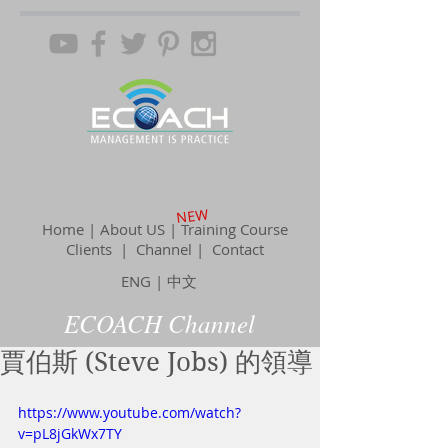
NEW
Home | About US | Training Course
Clients |
Channel
| Contact
ENG
|
中文
ECOACH Channel
賈伯斯 (Steve Jobs) 的領導
https://www.youtube.com/watch?
v=pL8jGkWx7TY