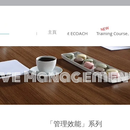
NEW
主頁
Home
About ECOACH
Training Courses
ive Management
「管理效能」系列
OACH